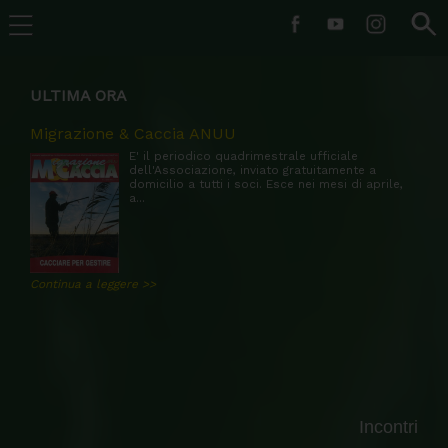
ULTIMA ORA
NEL REATINO IL XXIII CAMPIONATO CINOFILO
NAZIONALE ANUU
(10/06/2026)
Il 7 giugno si è svolta la finale del XXIII Campionato cinofilo
nazionale ANUUMigratoristi presso l’AFV “Torre Baccelli” di Fara
in S...
Continua a leggere >>
Incontri