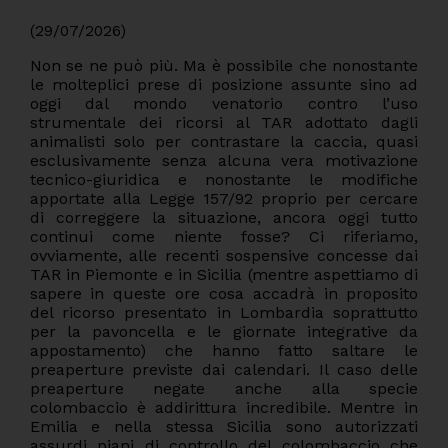
(29/07/2026)
Non se ne può più. Ma è possibile che nonostante
le molteplici prese di posizione assunte sino ad
oggi dal mondo venatorio contro l’uso
strumentale dei ricorsi al TAR adottato dagli
animalisti solo per contrastare la caccia, quasi
esclusivamente senza alcuna vera motivazione
tecnico-giuridica e nonostante le modifiche
apportate alla Legge 157/92 proprio per cercare
di correggere la situazione, ancora oggi tutto
continui come niente fosse? Ci riferiamo,
ovviamente, alle recenti sospensive concesse dai
TAR in Piemonte e in Sicilia (mentre aspettiamo di
sapere in queste ore cosa accadrà in proposito
del ricorso presentato in Lombardia soprattutto
per la pavoncella e le giornate integrative da
appostamento) che hanno fatto saltare le
preaperture previste dai calendari. Il caso delle
preaperture negate anche alla specie
colombaccio è addirittura incredibile. Mentre in
Emilia e nella stessa Sicilia sono autorizzati
assurdi piani di controllo del colombaccio che