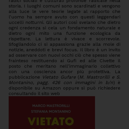
radici sociali e culturali profonde radicate nella
storia. I luoghi comuni sono scardinati e vengono
alla luce le vere teorie legate al rapporto che
l'uomo ha sempre avuto con questi leggendari
uccelli notturni. Gli autori così svelano che dietro
ogni credenza si cela un fondamento naturale e
dietro ogni mito una funzione ecologica da
rispettare. La lettura è vivace e scorrevole.
Sfogliandolo ci si appassiona grazie alla mole di
notizie, aneddoti e brevi focus. Il libro è un invito
ad osservare con nuovi occhi ciò che spesso viene
frainteso restituendo ai Gufi ed alle Civette il
posto che meritano nell'immaginario collettivo
con una coscienza ancor più protettiva. La
pubblicazione
Vietato Gufare
(
M. Mastrorilli e S.
Montanino, pagg. 426 con immagini in b/n
) è
disponibile su Amazon oppure si può richiedere
consultando il sito web