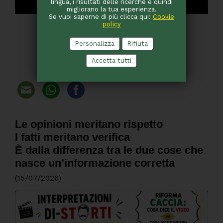
lingua, i risultati delle ricerche e quindi
migliorano la tua esperienza.
Se vuoi saperne di più clicca qui:
Cookie
policy
Personalizza
Rifiuta
Accetta tutti
Le opinioni meritano rispetto
I fatti meritano verifica
È dalla differenza tra le due cose che
nasce un’informazione corretta
(15/07/2026)