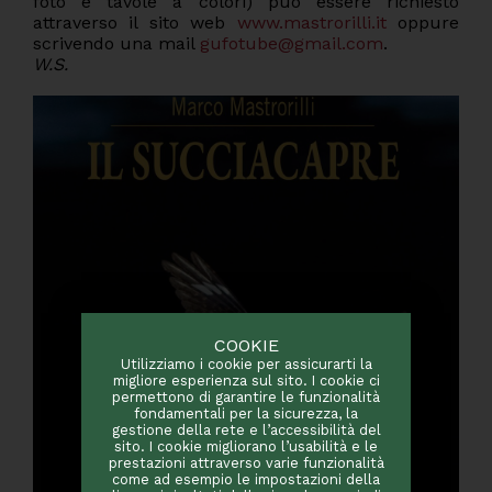
foto e tavole a colori) può essere richiesto
attraverso il sito web
www.mastrorilli.it
oppure
scrivendo una mail
gufotube@gmail.com
.
W.S.
COOKIE
Utilizziamo i cookie per assicurarti la
migliore esperienza sul sito. I cookie ci
permettono di garantire le funzionalità
fondamentali per la sicurezza, la
gestione della rete e l’accessibilità del
sito. I cookie migliorano l’usabilità e le
prestazioni attraverso varie funzionalità
come ad esempio le impostazioni della