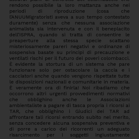
rendono possibile la loro mattanza anche nei
periodi di riproduzione (cosa che
l’ANUUMigratoristi aveva a suo tempo contestato
duramente) senza che nessuna associazione
animalista sia intervenuta e con il beneplacito
dell’ISPRA, quando si tratta di consentire le
preaperture alla stessa specie scattano
misteriosamente pareri negativi e ordinanze di
sospensiva basate su principi di precauzione e
ventilati rischi per il futuro dei poveri colombacci.
È evidente la stortura di un sistema che pare
funzionare solo per ostacolare la caccia e i
cacciatori anche quando vengono rispettate tutte
le disposizioni nazionali e comunitarie in materia.
È veramente ora di finirla! Noi ribadiamo che
occorrono altri urgenti provvedimenti normativi
che obblighino anche le Associazioni
ambientaliste a pagare di tasca propria i ricorsi ai
TAR, che obblighino i Giudici dei TAR ad
affrontare tali ricorsi entrando subito nel merito,
senza concedere alcuna sospensiva preventiva e
di porre a carico dei ricorrenti un adeguato
risarcimento per i soggetti ingiustamente