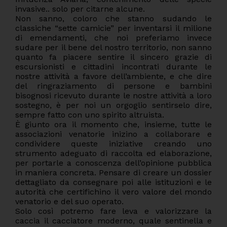
invasive.. solo per citarne alcune.
Non sanno, coloro che stanno sudando le
classiche “sette camicie” per inventarsi il milione
di emendamenti, che noi preferiamo invece
sudare per il bene del nostro territorio, non sanno
quanto fa piacere sentire il sincero grazie di
escursionisti e cittadini incontrati durante le
nostre attività a favore dell’ambiente, e che dire
del ringraziamento di persone e bambini
bisognosi ricevuto durante le nostre attività a loro
sostegno, è per noi un orgoglio sentirselo dire,
sempre fatto con uno spirito altruista.
È giunto ora il momento che, insieme, tutte le
associazioni venatorie inizino a collaborare e
condividere queste iniziative creando uno
strumento adeguato di raccolta ed elaborazione,
per portarle a conoscenza dell’opinione pubblica
in maniera concreta. Pensare di creare un dossier
dettagliato da consegnare poi alle istituzioni e le
autorità che certifichino il vero valore del mondo
venatorio e del suo operato.
Solo così potremo fare leva e valorizzare la
caccia il cacciatore moderno, quale sentinella e