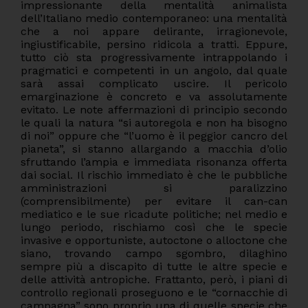
impressionante della mentalità animalista
dell’Italiano medio contemporaneo: una mentalità
che a noi appare delirante, irragionevole,
ingiustificabile, persino ridicola a tratti. Eppure,
tutto ciò sta progressivamente intrappolando i
pragmatici e competenti in un angolo, dal quale
sarà assai complicato uscire. Il pericolo
emarginazione è concreto e va assolutamente
evitato. Le note affermazioni di principio secondo
le quali la natura “si autoregola e non ha bisogno
di noi” oppure che “l’uomo è il peggior cancro del
pianeta”, si stanno allargando a macchia d’olio
sfruttando l’ampia e immediata risonanza offerta
dai social. Il rischio immediato è che le pubbliche
amministrazioni si paralizzino
(comprensibilmente) per evitare il can-can
mediatico e le sue ricadute politiche; nel medio e
lungo periodo, rischiamo così che le specie
invasive e opportuniste, autoctone o alloctone che
siano, trovando campo sgombro, dilaghino
sempre più a discapito di tutte le altre specie e
delle attività antropiche. Frattanto, però, i piani di
controllo regionali proseguono e le “cornacchie di
campagna” sono proprio una di quelle specie che