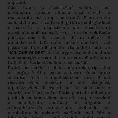
deputati.
Cosa fanno le associazioni venatorie per
contrastare questo attacco così serrato e
martellante nei propri confronti. Sicuramente
sono stati messi in atto tutti gli strumenti giuridici
e normativi a disposizione per smascherare
questi attacchi insensati, ma, a me piace piuttosto
pensare che alla risposta di un milione di
emendamenti fatti dalle fazioni contrarie, noi
possiamo tranquillamente rispondere con un
“
MILIONE DI ORE
” che le organizzazioni venatorie
dedicano ogni anno nelle innumerevoli attività su
tutto il territorio nazionale e nel sociale.
Pulizia dei sentieri e delle zone umide, ripristino
di sorgive fonti e pozze a favore della fauna
selvatica, feste e manifestazioni dove il cui
ricavato viene devoluto ad enti bisognosi,
organizzazione di eventi per far conoscere e
valorizzare il nostro territorio, giornate del verde
pulito in collaborazione con altre organizzazioni
di volontariato, contrasto al degrado e
all’inquinamento ambientale, sentinelle per
combattere le epidemie sanitarie vedi PSA e
Influenza Aviaria, contenimento delle specie