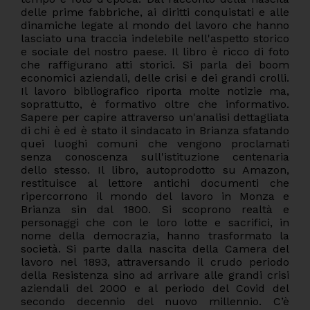
delle prime fabbriche, ai diritti conquistati e alle
dinamiche legate al mondo del lavoro che hanno
lasciato una traccia indelebile nell'aspetto storico
e sociale del nostro paese. Il libro è ricco di foto
che raffigurano atti storici. Si parla dei boom
economici aziendali, delle crisi e dei grandi crolli.
Il lavoro bibliografico riporta molte notizie ma,
soprattutto, è formativo oltre che informativo.
Sapere per capire attraverso un'analisi dettagliata
di chi è ed è stato il sindacato in Brianza sfatando
quei luoghi comuni che vengono proclamati
senza conoscenza sull'istituzione centenaria
dello stesso. Il libro, autoprodotto su Amazon,
restituisce al lettore antichi documenti che
ripercorrono il mondo del lavoro in Monza e
Brianza sin dal 1800. Si scoprono realtà e
personaggi che con le loro lotte e sacrifici, in
nome della democrazia, hanno trasformato la
società. Si parte dalla nascita della Camera del
lavoro nel 1893, attraversando il crudo periodo
della Resistenza sino ad arrivare alle grandi crisi
aziendali del 2000 e al periodo del Covid del
secondo decennio del nuovo millennio. C’è