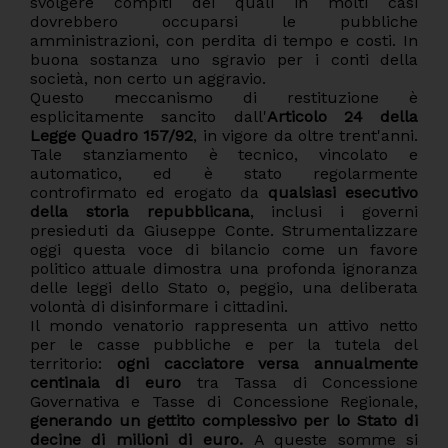
svolgere compiti dei quali in molti casi
dovrebbero occuparsi le pubbliche
amministrazioni, con perdita di tempo e costi. In
buona sostanza uno sgravio per i conti della
società, non certo un aggravio.
Questo meccanismo di restituzione è
esplicitamente sancito dall'
Articolo 24 della
Legge Quadro 157/92
, in vigore da oltre trent'anni.
Tale stanziamento è tecnico, vincolato e
automatico, ed è stato regolarmente
controfirmato ed erogato da
qualsiasi esecutivo
della storia repubblicana
, inclusi i governi
presieduti da Giuseppe Conte. Strumentalizzare
oggi questa voce di bilancio come un favore
politico attuale dimostra una profonda ignoranza
delle leggi dello Stato o, peggio, una deliberata
volontà di disinformare i cittadini.
Il mondo venatorio rappresenta un attivo netto
per le casse pubbliche e per la tutela del
territorio:
ogni cacciatore versa annualmente
centinaia di euro
tra Tassa di Concessione
Governativa e Tasse di Concessione Regionale,
generando un gettito complessivo per lo Stato di
decine di milioni di euro.
A queste somme si