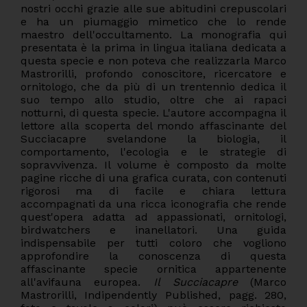
nostri occhi grazie alle sue abitudini crepuscolari
e ha un piumaggio mimetico che lo rende
maestro dell'occultamento. La monografia qui
presentata è la prima in lingua italiana dedicata a
questa specie e non poteva che realizzarla Marco
Mastrorilli, profondo conoscitore, ricercatore e
ornitologo, che da più di un trentennio dedica il
suo tempo allo studio, oltre che ai rapaci
notturni, di questa specie. L'autore accompagna il
lettore alla scoperta del mondo affascinante del
Succiacapre svelandone la biologia, il
comportamento, l'ecologia e le strategie di
sopravvivenza. Il volume è composto da molte
pagine ricche di una grafica curata, con contenuti
rigorosi ma di facile e chiara lettura
accompagnati da una ricca iconografia che rende
quest'opera adatta ad appassionati, ornitologi,
birdwatchers e inanellatori. Una guida
indispensabile per tutti coloro che vogliono
approfondire la conoscenza di questa
affascinante specie ornitica appartenente
all'avifauna europea.
Il Succiacapre
(Marco
Mastrorilli, Indipendently Published, pagg. 280,