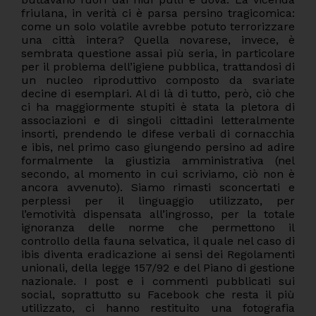
friulana, in verità ci è parsa persino tragicomica:
come un solo volatile avrebbe potuto terrorizzare
una città intera? Quella novarese, invece, è
sembrata questione assai più seria, in particolare
per il problema dell’igiene pubblica, trattandosi di
un nucleo riproduttivo composto da svariate
decine di esemplari. Al di là di tutto, però, ciò che
ci ha maggiormente stupiti è stata la pletora di
associazioni e di singoli cittadini letteralmente
insorti, prendendo le difese verbali di cornacchia
e ibis, nel primo caso giungendo persino ad adire
formalmente la giustizia amministrativa (nel
secondo, al momento in cui scriviamo, ciò non è
ancora avvenuto). Siamo rimasti sconcertati e
perplessi per il linguaggio utilizzato, per
l’emotività dispensata all’ingrosso, per la totale
ignoranza delle norme che permettono il
controllo della fauna selvatica, il quale nel caso di
ibis diventa eradicazione ai sensi dei Regolamenti
unionali, della legge 157/92 e del Piano di gestione
nazionale. I post e i commenti pubblicati sui
social, soprattutto su Facebook che resta il più
utilizzato, ci hanno restituito una fotografia