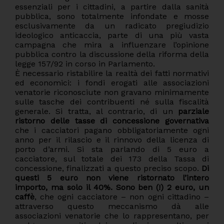
essenziali per i cittadini, a partire dalla sanità
pubblica, sono totalmente infondate e mosse
esclusivamente da un radicato pregiudizio
ideologico anticaccia, parte di una più vasta
campagna che mira a influenzare l’opinione
pubblica contro la discussione della riforma della
legge 157/92 in corso in Parlamento.
È necessario ristabilire la realtà dei fatti normativi
ed economici: i fondi erogati alle associazioni
venatorie riconosciute non gravano minimamente
sulle tasche dei contribuenti né sulla fiscalità
generale. Si tratta, al contrario, di un
parziale
ristorno delle tasse di concessione governativa
che i cacciatori pagano obbligatoriamente ogni
anno per il rilascio e il rinnovo della licenza di
porto d’armi. Si sta parlando di 5 euro a
cacciatore, sul totale dei 173 della Tassa di
concessione, finalizzati a questo preciso scopo.
Di
questi 5 euro non viene ristornato l’intero
importo, ma solo il 40%. Sono ben (!) 2 euro, un
caffè
, che ogni cacciatore – non ogni cittadino –
attraverso questo meccanismo dà alle
associazioni venatorie che lo rappresentano, per