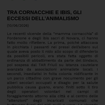
TRA CORNACCHIE E IBIS, GLI
ECCESSI DELL’ANIMALISMO
(10/06/2026)
Le recenti vicende della “mamma cornacchia” di
Pordenone e degli ibis sacri di Novara, ci hanno
fatto molto riflettere. La prima, poiché attaccava
in picchiata i passanti nei pressi dell’albero sul
quale aveva posto il nido allo scopo di difenderlo
da possibili pericoli, era stata fatta oggetto di
ordinanza di abbattimento da parte del Sindaco,
poi sospesa dal TAR Friuli su istanza cautelare
avanzata da associazioni animaliste locali. I
secondi, insediatisi in folta colonia nidificante in
un parco cittadino con grave nocumento per gli
alberi secolari occupati e disagio per la salute
pubblica causa guano, erano finiti sotto il tiro
degli operatori volontari nei campi di
foraggiamento attorno alla città e al centro delle
“attenzioni” degli incaricati comunali che
buttavano fuori dai nidi pulli e uova. La vicenda