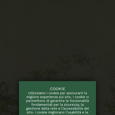
COOKIE
Utilizziamo i cookie per assicurarti la
migliore esperienza sul sito. I cookie ci
permettono di garantire le funzionalità
fondamentali per la sicurezza, la
gestione della rete e l’accessibilità del
sito. I cookie migliorano l’usabilità e le